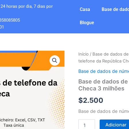
24 horas por dia, 7 dias por
Casa
Base de dado
858085805
Blogue
01
Quantidade
Início
/
Base de dados de
de
telefone da República Ch
Base
de
Base de dados de núme
dados
Base de dados de
de
Checa 3 milhões
números
de
$
2.500
telefone
da
Base de dados de núme
República
Checa
3
Adicionar
milhões