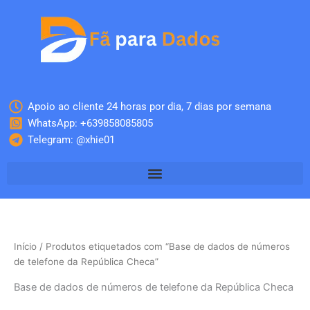
Skip
to
content
Apoio ao cliente 24 horas por dia, 7 dias por semana
WhatsApp: +639858085805
Telegram: @xhie01
Início
/ Produtos etiquetados com “Base de dados de números
de telefone da República Checa”
Base de dados de números de telefone da República Checa