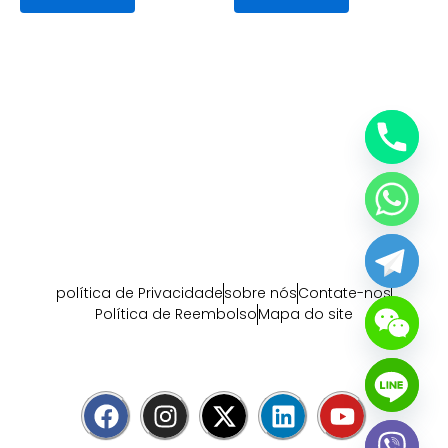
política de Privacidade
sobre nós
Contate-nos
Política de Reembolso
Mapa do site
F
I
X
L
Y
a
n
-
i
o