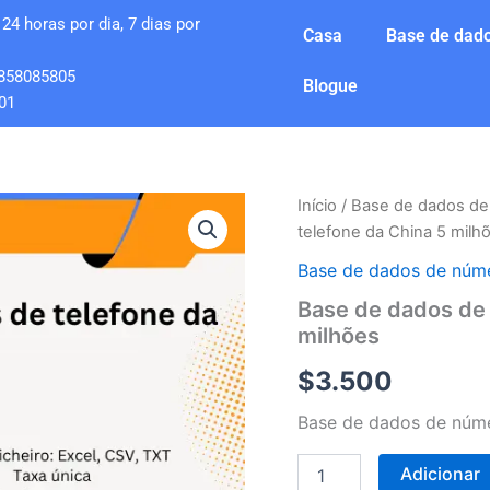
24 horas por dia, 7 dias por
Casa
Base de dado
858085805
Blogue
01
Quantidade
Início
/
Base de dados de
de
telefone da China 5 milh
Base
de
Base de dados de núme
dados
Base de dados de 
de
milhões
números
de
$
3.500
telefone
da
Base de dados de núme
China
5
milhões
Adicionar