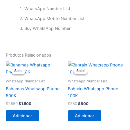
WhatsApp Number List
WhatsApp Mobile Number List
Buy WhatsApp Number
Produtos Relacionados
O
O
O
O
preço
preço
preço
preço
Sale!
Sale!
Sale!
Sale!
original
atual
original
atual
era:
é:
era:
é:
WhatsApp Number List
WhatsApp Number List
$1.550.
$1.500.
$850.
$800.
Bahamas Whatsapp Phone
Bahrain Whatsapp Phone
500K
100K
$
1.550
$
1.500
$
850
$
800
Adicionar
Adicionar