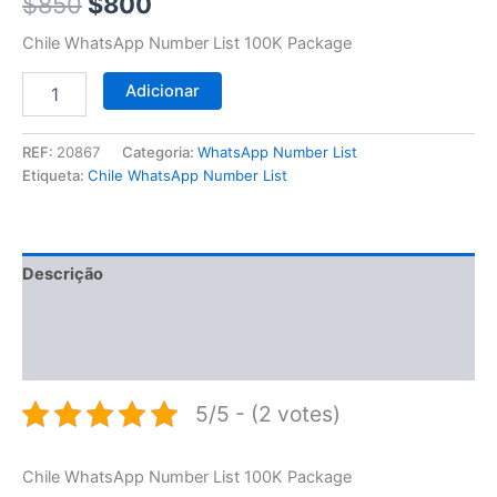
$850.
$800.
$
850
$
800
Chile WhatsApp Number List 100K Package
Adicionar
REF:
20867
Categoria:
WhatsApp Number List
Etiqueta:
Chile WhatsApp Number List
Descrição
Informação adicional
Avaliações (0)
5/5 - (2 votes)
Chile WhatsApp Number List 100K Package