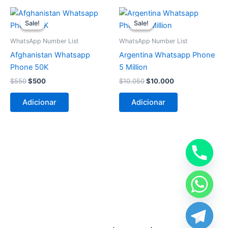
O
O
O
O
preço
preço
preço
preço
Sale!
Sale!
Sale!
Sale!
original
atual
original
atual
era:
é:
era:
é:
WhatsApp Number List
WhatsApp Number List
$550.
$500.
$10.050.
$10.000.
Afghanistan Whatsapp
Argentina Whatsapp Phone
Phone 50K
5 Million
$
550
$
500
$
10.050
$
10.000
Adicionar
Adicionar