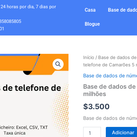
24 horas por dia, 7 dias por
Casa
Base de dado
858085805
Blogue
01
Quantidade
Início
/
Base de dados de
de
telefone de Camarões 5 
Base
de
Base de dados de núme
dados
Base de dados de
de
milhões
números
de
$
3.500
telefone
de
Base de dados de núme
Camarões
5
milhões
Adicionar