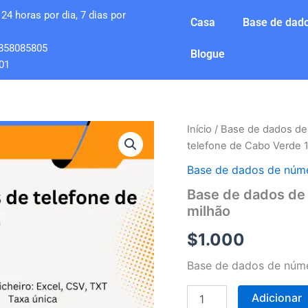
24 horas por dia, 7 dias por
Casa
Base de dado
858085805
Blogue
01
Quantidade
Início
/
Base de dados de
de
telefone de Cabo Verde 1
Base
de
Base de dados de núme
dados
Base de dados de
de
milhão
números
de
$
1.000
telefone
de
Base de dados de núme
Cabo
Verde
1
Adicionar
milhão