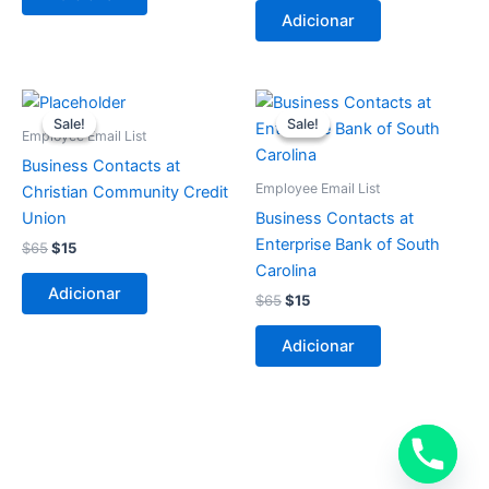
Adicionar
O
O
O
O
preço
preço
preço
preço
Sale!
Sale!
Sale!
Sale!
original
atual
original
atual
Employee Email List
era:
é:
era:
é:
Business Contacts at
$65.
$15.
$65.
$15.
Employee Email List
Christian Community Credit
Union
Business Contacts at
Enterprise Bank of South
$
65
$
15
Carolina
Adicionar
$
65
$
15
Adicionar