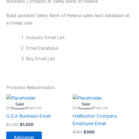
Business Contacts at Valley Bank of Helena
Build updated Valley Bank of Helena sales lead database at
a cheap rate.
Industry Email List
Email Database
Buy Email List
Produtos Relacionados
O
O
O
O
preço
preço
preço
preço
Sale!
Sale!
Sale!
Sale!
original
atual
original
atual
Employee Email List
Employee Email List
era:
é:
era:
é:
U.S.A Business Email
Halliburton Company
$1.250.
$1.200.
$350.
$300.
Employee Email
$
1.250
$
1.200
$
350
$
300
Adicionar