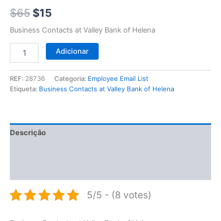
$65.
$15.
Helena
$
65
$
15
Business Contacts at Valley Bank of Helena
Adicionar
REF:
28736
Categoria:
Employee Email List
Etiqueta:
Business Contacts at Valley Bank of Helena
Descrição
Informação adicional
Avaliações (0)
5/5 - (8 votes)