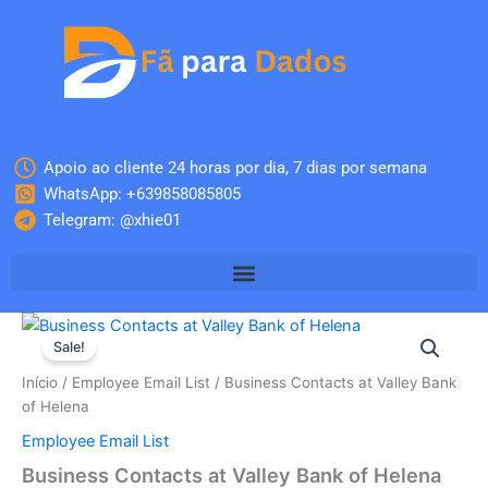
Skip
to
content
Apoio ao cliente 24 horas por dia, 7 dias por semana
WhatsApp: +639858085805
Telegram: @xhie01
Quantidade
O
O
de
Sale!
Business
preço
preço
Início
/
Employee Email List
/ Business Contacts at Valley Bank
Contacts
original
atual
of Helena
at
Valley
Employee Email List
era:
é:
Bank
Business Contacts at Valley Bank of Helena
of