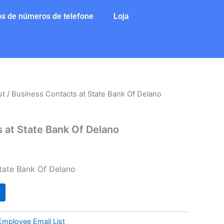
s de números de telefone
Loja
st
/ Business Contacts at State Bank Of Delano
 at State Bank Of Delano
tate Bank Of Delano
Employee Email List