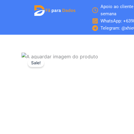
Skip
Apoio ao cliente 
to
semana
content
WhatsApp: +639
Telegram: @xhie
Sale!