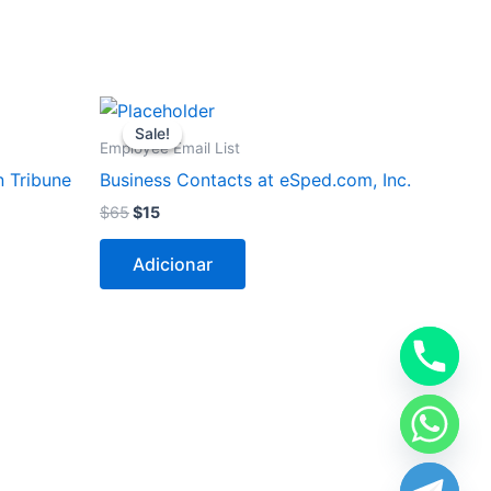
O
O
preço
preço
Sale!
Sale!
original
atual
Employee Email List
era:
é:
n Tribune
Business Contacts at eSped.com, Inc.
$65.
$15.
$
65
$
15
Adicionar