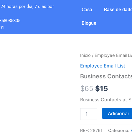
24 horas por dia, 7 dias por
Casa
Base de dado
858085805
Blogue
01
Quantidade
Início
/
Employee Email Li
O
O
de
Employee Email List
Business
preço
preço
Contacts
Business Contacts
at
original
atual
State
$
65
$
15
Bank
era:
é:
Of
Business Contacts at S
Delano
$65.
$15.
Adicionar
REF:
28761
Categoria: