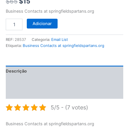
$65.
$15.
$
65
$
15
Business Contacts at springfieldspartans.org
Adicionar
REF:
28537
Categoria:
Email List
Etiqueta:
Business Contacts at springfieldspartans.org
Descrição
Informação adicional
Avaliações (0)
5/5 - (7 votes)
Business Contacts at springfieldspartans.org