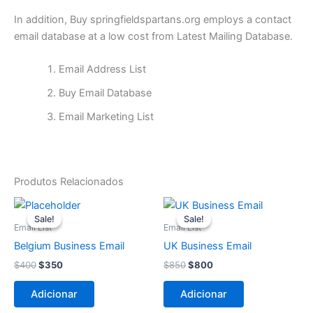
In addition, Buy springfieldspartans.org employs a contact
email database at a low cost from Latest Mailing Database.
Email Address List
Buy Email Database
Email Marketing List
Produtos Relacionados
O
O
O
O
preço
preço
preço
preço
Sale!
Sale!
Sale!
Sale!
original
atual
original
atual
Email List
Email List
era:
é:
era:
é:
Belgium Business Email
UK Business Email
$400.
$350.
$850.
$800.
$
400
$
350
$
850
$
800
Adicionar
Adicionar