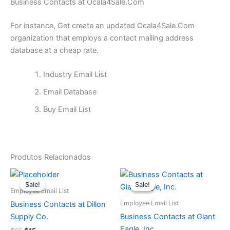
Business Contacts at Ocala4Sale.Com
For instance, Get create an updated Ocala4Sale.Com
organization that employs a contact mailing address
database at a cheap rate.
Industry Email List
Email Database
Buy Email List
Produtos Relacionados
O
O
O
O
preço
preço
preço
preço
Sale!
Sale!
Sale!
Sale!
original
atual
original
atual
Employee Email List
era:
é:
era:
é:
Employee Email List
Business Contacts at Dillon
$65.
$15.
$75.
$25.
Supply Co.
Business Contacts at Giant
Eagle, Inc.