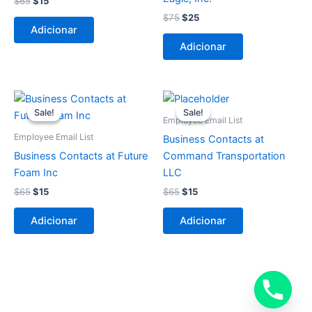
$
65
$
15
$
75
$
25
Adicionar
Adicionar
O
O
O
O
preço
preço
preço
preço
Sale!
Sale!
Sale!
Sale!
original
atual
original
atual
Employee Email List
era:
é:
era:
é:
Employee Email List
Business Contacts at
$65.
$15.
$65.
$15.
Business Contacts at Future
Command Transportation
Foam Inc
LLC
$
65
$
15
$
65
$
15
Adicionar
Adicionar