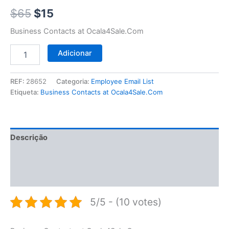
$65.
$15.
$
65
$
15
Business Contacts at Ocala4Sale.Com
Adicionar
REF:
28652
Categoria:
Employee Email List
Etiqueta:
Business Contacts at Ocala4Sale.Com
Descrição
Informação adicional
Avaliações (0)
5/5 - (10 votes)