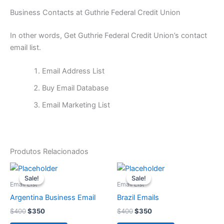
Business Contacts at Guthrie Federal Credit Union
In other words, Get Guthrie Federal Credit Union’s contact
email list.
Email Address List
Buy Email Database
Email Marketing List
Produtos Relacionados
O
O
O
O
preço
preço
preço
preço
Sale!
Sale!
Sale!
Sale!
original
atual
original
atual
Email List
Email List
era:
é:
era:
é:
Argentina Business Email
Brazil Emails
$400.
$350.
$400.
$350.
$
400
$
350
$
400
$
350