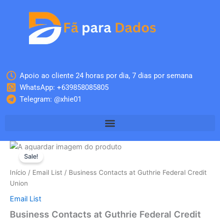
Skip
to
content
Apoio ao cliente 24 horas por dia, 7 dias por semana
WhatsApp: +639858085805
Telegram: @xhie01
Quantidade
O
O
de
Sale!
Business
preço
preço
Início
/
Email List
/ Business Contacts at Guthrie Federal Credit
Contacts
original
atual
Union
at
Guthrie
Email List
era:
é:
Federal
Business Contacts at Guthrie Federal Credit
Credit