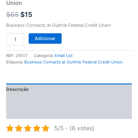
$65.
$15.
Union
Union
$
65
$
15
Business Contacts at Guthrie Federal Credit Union
Adicionar
REF:
28507
Categoria:
Email List
Etiqueta:
Business Contacts at Guthrie Federal Credit Union
Descrição
Informação adicional
Avaliações (0)
5/5 - (6 votes)