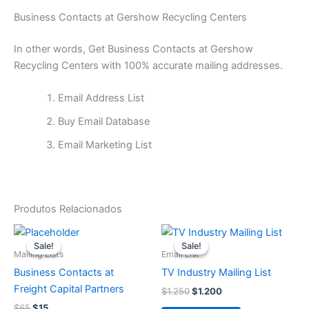
Business Contacts at Gershow Recycling Centers
In other words, Get Business Contacts at Gershow
Recycling Centers with 100% accurate mailing addresses.
Email Address List
Buy Email Database
Email Marketing List
Produtos Relacionados
O
O
O
O
preço
preço
preço
preço
Sale!
Sale!
Sale!
Sale!
original
atual
original
atual
Mailing Lists
Email List
era:
é:
era:
é:
Business Contacts at
TV Industry Mailing List
$65.
$15.
$1.250.
$1.200.
Freight Capital Partners
$
1.250
$
1.200
$
65
$
15