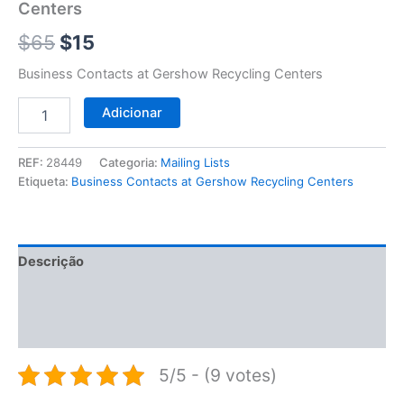
$65.
$15.
Centers
$
65
$
15
Business Contacts at Gershow Recycling Centers
Adicionar
REF:
28449
Categoria:
Mailing Lists
Etiqueta:
Business Contacts at Gershow Recycling Centers
Descrição
Informação adicional
Avaliações (0)
5/5 - (9 votes)