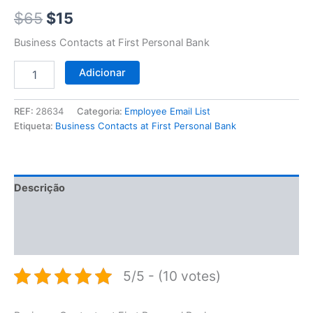
$65.
$15.
$
65
$
15
Business Contacts at First Personal Bank
Adicionar
REF:
28634
Categoria:
Employee Email List
Etiqueta:
Business Contacts at First Personal Bank
Descrição
Informação adicional
Avaliações (0)
5/5 - (10 votes)