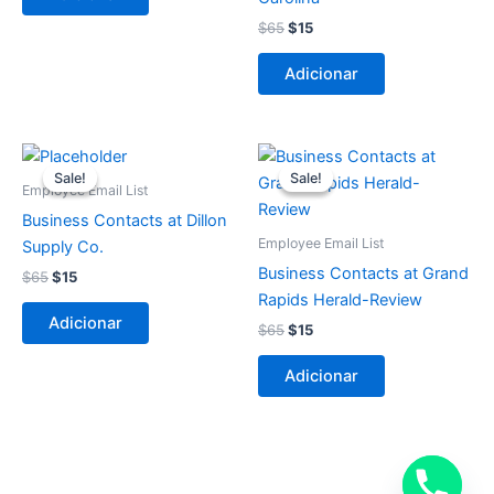
$
65
$
15
Adicionar
O
O
O
O
preço
preço
preço
preço
Sale!
Sale!
Sale!
Sale!
original
atual
original
atual
Employee Email List
era:
é:
era:
é:
Business Contacts at Dillon
$65.
$15.
$65.
$15.
Employee Email List
Supply Co.
Business Contacts at Grand
$
65
$
15
Rapids Herald-Review
Adicionar
$
65
$
15
Adicionar