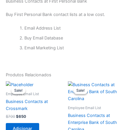
Business Contacts at First Personal Bank
Buy First Personal Bank contact lists at a low cost.
Email Address List
Buy Email Database
Email Marketing List
Produtos Relacionados
O
O
O
O
preço
preço
preço
preço
Sale!
Sale!
Sale!
Sale!
original
atual
original
atual
Employee Email List
era:
é:
era:
é:
Business Contacts at
$700.
$650.
$65.
$15.
Employee Email List
Crossmark
Business Contacts at
$
700
$
650
Enterprise Bank of South
Adicionar
Carolina