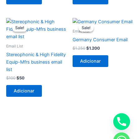
O
O
O
O
preço
preço
preço
preço
Sale!
Sale!
Sale!
Sale!
original
atual
original
atual
Email List
era:
é:
era:
é:
Germany Consumer Email
$100.
$50.
$1.250.
$1.200.
Email List
$
1.250
$
1.200
Stereophonic & High Fidelity
Adicionar
Equip-Mfrs business email
list
$
100
$
50
Adicionar