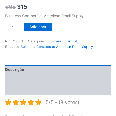
$65.
$15.
$
65
$
15
Business Contacts at American Retail Supply
Adicionar
REF:
27061
Categoria:
Employee Email List
Etiqueta:
Business Contacts at American Retail Supply
Descrição
Informação adicional
Avaliações (0)
5/5 - (8 votes)