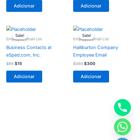
Adicionar
Adicionar
O
O
O
O
preço
preço
preço
preço
Sale!
Sale!
Sale!
Sale!
original
atual
original
atual
Employee Email List
Employee Email List
era:
é:
era:
é:
Business Contacts at
Halliburton Company
$65.
$15.
$350.
$300.
eSped.com, Inc.
Employee Email
$
65
$
15
$
350
$
300
Adicionar
Adicionar