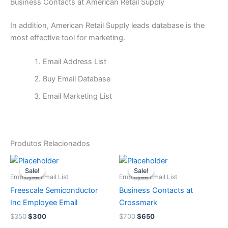
Business Contacts at American Retail Supply
In addition, American Retail Supply leads database is the
most effective tool for marketing.
Email Address List
Buy Email Database
Email Marketing List
Produtos Relacionados
O
O
O
O
preço
preço
preço
preço
Sale!
Sale!
Sale!
Sale!
original
atual
original
atual
Employee Email List
Employee Email List
era:
é:
era:
é:
Freescale Semiconductor
Business Contacts at
$350.
$300.
$700.
$650.
Inc Employee Email
Crossmark
$
350
$
300
$
700
$
650