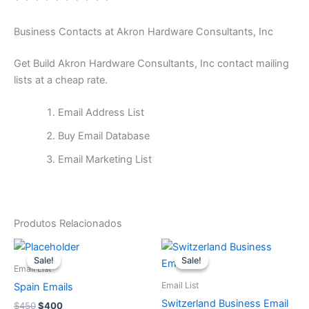
Business Contacts at Akron Hardware Consultants, Inc
Get Build Akron Hardware Consultants, Inc contact mailing
lists at a cheap rate.
Email Address List
Buy Email Database
Email Marketing List
Produtos Relacionados
O
O
O
O
preço
preço
preço
preço
Sale!
Sale!
Sale!
Sale!
original
atual
original
atual
Email List
era:
é:
era:
é:
Email List
Spain Emails
$450.
$400.
$500.
$450.
Switzerland Business Email
$
450
$
400