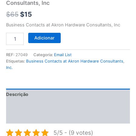
$65.
$15.
Consultants, Inc
Inc
$
65
$
15
Business Contacts at Akron Hardware Consultants, Inc
Adicionar
REF:
27049
Categoria:
Email List
Etiquetas:
Business Contacts at Akron Hardware Consultants
,
Inc.
Descrição
Informação adicional
Avaliações (0)
5/5 - (9 votes)