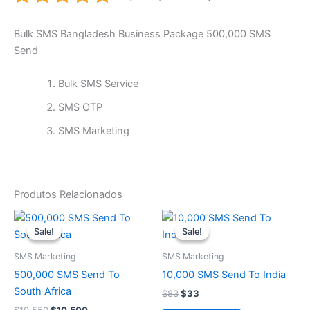
Bulk SMS Bangladesh Business Package 500,000 SMS
Send
Bulk SMS Service
SMS OTP
SMS Marketing
Produtos Relacionados
O
O
O
O
preço
preço
preço
preço
Sale!
Sale!
Sale!
Sale!
original
atual
original
atual
era:
é:
era:
é:
SMS Marketing
SMS Marketing
$10.550.
$10.500.
$83.
$33.
500,000 SMS Send To
10,000 SMS Send To India
South Africa
$
83
$
33