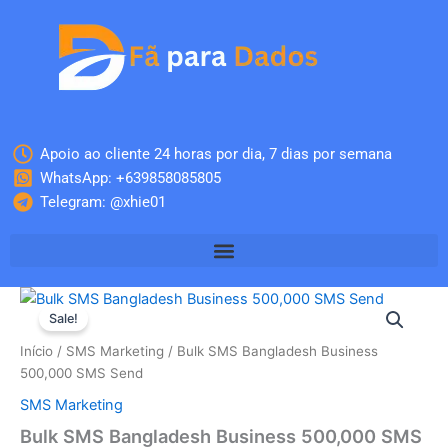
Skip
to
content
Apoio ao cliente 24 horas por dia, 7 dias por semana
WhatsApp: +639858085805
Telegram: @xhie01
Quantidade
O
O
de
Sale!
Bulk
preço
preço
Início
/
SMS Marketing
/ Bulk SMS Bangladesh Business
SMS
original
atual
500,000 SMS Send
Bangladesh
Business
SMS Marketing
era:
é:
500,000
Bulk SMS Bangladesh Business 500,000 SMS
SMS