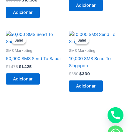
$
10.550
$
10.500
Adicionar
Adicionar
O
O
O
O
preço
preço
preço
preço
Sale!
Sale!
Sale!
Sale!
original
atual
original
atual
era:
é:
era:
é:
SMS Marketing
SMS Marketing
$1.475.
$1.425.
$380.
$330.
50,000 SMS Send To Saudi
10,000 SMS Send To
Singapore
$
1.475
$
1.425
$
380
$
330
Adicionar
Adicionar