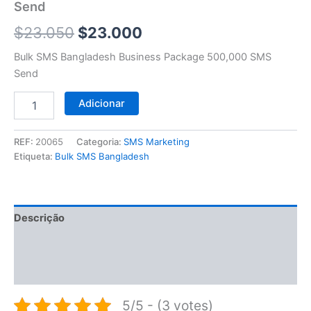
$23.050.
$23.000.
Send
Send
$
23.050
$
23.000
Bulk SMS Bangladesh Business Package 500,000 SMS
Send
Adicionar
REF:
20065
Categoria:
SMS Marketing
Etiqueta:
Bulk SMS Bangladesh
Descrição
Informação adicional
Avaliações (0)
5/5 - (3 votes)