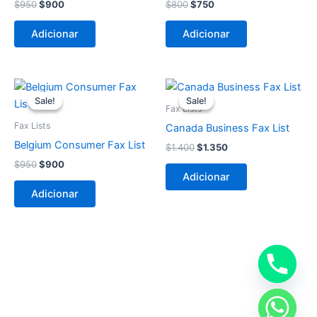
$
950
$
900
$
800
$
750
Adicionar
Adicionar
O
O
O
O
preço
preço
preço
preço
Sale!
Sale!
Sale!
Sale!
original
atual
original
atual
Fax Lists
era:
é:
era:
é:
Fax Lists
Canada Business Fax List
$950.
$900.
$1.400.
$1.350.
Belgium Consumer Fax List
$
1.400
$
1.350
$
950
$
900
Adicionar
Adicionar