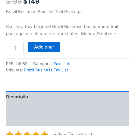
$199.
$149.
$
199
$
149
Brazil Business Fax List Trial Package
Similarly, buy targeted Brazil Business fax numbers trail
package at a cheap rate from Latest Mailing Database.
Adicionar
REF:
24089
Categoria:
Fax Lists
Etiqueta:
Brazil Business Fax List
Descrição
Informação adicional
Avaliações (0)
5/5 - (5 votes)