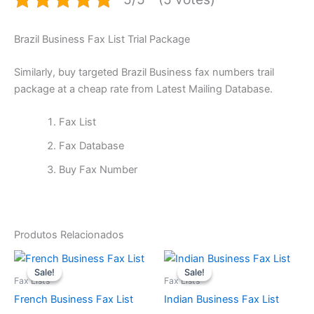
Brazil Business Fax List Trial Package
Similarly, buy targeted Brazil Business fax numbers trail
package at a cheap rate from Latest Mailing Database.
Fax List
Fax Database
Buy Fax Number
Produtos Relacionados
O
O
O
O
preço
preço
preço
preço
Sale!
Sale!
Sale!
Sale!
original
atual
original
atual
Fax Lists
Fax Lists
era:
é:
era:
é:
French Business Fax List
Indian Business Fax List
$950.
$900.
$800.
$750.