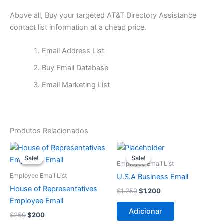
Above all, Buy your targeted AT&T Directory Assistance
contact list information at a cheap price.
Email Address List
Buy Email Database
Email Marketing List
Produtos Relacionados
O
O
O
O
preço
preço
preço
preço
Sale!
Sale!
Sale!
Sale!
original
atual
original
atual
Employee Email List
era:
é:
era:
é:
Employee Email List
U.S.A Business Email
$250.
$200.
$1.250.
$1.200.
House of Representatives
$
1.250
$
1.200
Employee Email
Adicionar
$
250
$
200