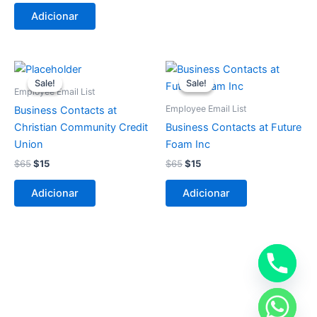
Adicionar
O
O
O
O
preço
preço
preço
preço
Sale!
Sale!
Sale!
Sale!
original
atual
original
atual
Employee Email List
era:
é:
era:
é:
Employee Email List
Business Contacts at
$65.
$15.
$65.
$15.
Christian Community Credit
Business Contacts at Future
Union
Foam Inc
$
65
$
15
$
65
$
15
Adicionar
Adicionar