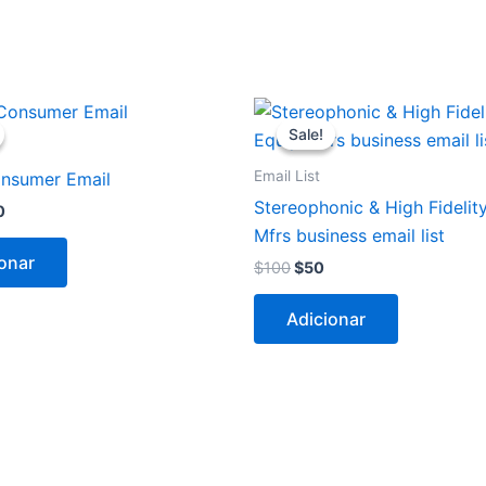
O
O
O
o
preço
preço
preço
Sale!
Sale!
inal
atual
original
atual
é:
era:
é:
Email List
onsumer Email
0.
$350.
$100.
$50.
Stereophonic & High Fidelit
0
Mfrs business email list
onar
$
100
$
50
Adicionar