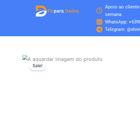
Skip
Apoio ao cliente 
to
semana
content
WhatsApp: +639
Telegram: @xhie
Sale!