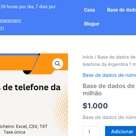
24 horas por dia, 7 dias por
Casa
Base de dado
858085805
Blogue
01
Quantidade
Início
/
Base de dados de
de
telefone da Argentina 1 m
Base
de
Base de dados de núme
dados
Base de dados de 
de
milhão
números
de
$
1.000
telefone
da
Base de dados de núme
Argentina
1
milhão
Adicionar