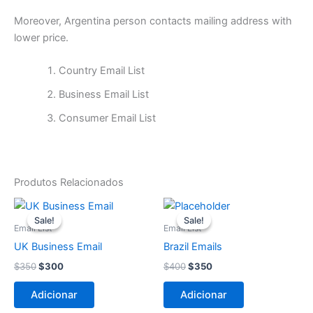
Moreover, Argentina person contacts mailing address with
lower price.
Country Email List
Business Email List
Consumer Email List
Produtos Relacionados
O
O
O
O
preço
preço
preço
preço
Sale!
Sale!
Sale!
Sale!
original
atual
original
atual
Email List
Email List
era:
é:
era:
é:
UK Business Email
Brazil Emails
$350.
$300.
$400.
$350.
$
350
$
300
$
400
$
350
Adicionar
Adicionar