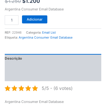
$1.250.
$1.200.
$
1.250
$
1.200
Argentina Consumer Email Database
Adicionar
REF:
22946
Categoria:
Email List
Etiqueta:
Argentina Consumer Email Database
Descrição
Informação adicional
Avaliações (0)
5/5 - (6 votes)
Argentina Consumer Email Database