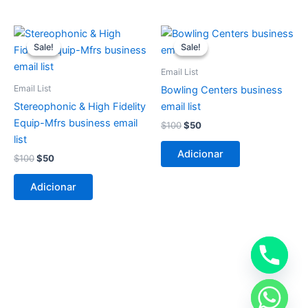
O
O
O
O
preço
preço
preço
preço
Sale!
Sale!
Sale!
Sale!
original
atual
original
atual
era:
é:
era:
é:
Email List
$100.
$50.
$100.
$50.
Email List
Bowling Centers business
Stereophonic & High Fidelity
email list
Equip-Mfrs business email
$
100
$
50
list
Adicionar
$
100
$
50
Adicionar