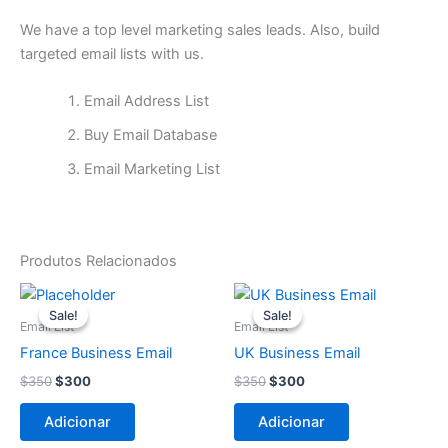
We have a top level marketing sales leads. Also, build
targeted email lists with us.
Email Address List
Buy Email Database
Email Marketing List
Produtos Relacionados
O
O
O
O
preço
preço
preço
preço
Sale!
Sale!
Sale!
Sale!
original
atual
original
atual
Email List
Email List
era:
é:
era:
é:
France Business Email
UK Business Email
$350.
$300.
$350.
$300.
$
350
$
300
$
350
$
300
Adicionar
Adicionar