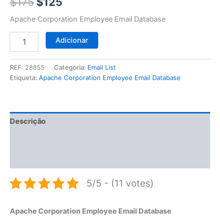
$175.
$125.
$
175
$
125
Apache Corporation Employee Email Database
Adicionar
REF:
28855
Categoria:
Email List
Etiqueta:
Apache Corporation Employee Email Database
Descrição
Informação adicional
Avaliações (0)
5/5 - (11 votes)
Apache Corporation Employee Email Database