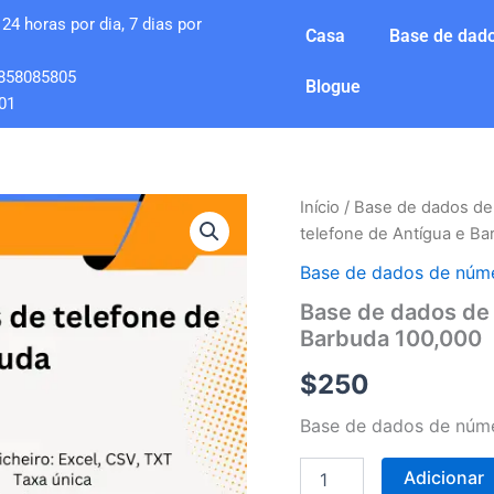
24 horas por dia, 7 dias por
Casa
Base de dado
858085805
Blogue
01
Quantidade
Início
/
Base de dados de
de
telefone de Antígua e B
Base
de
Base de dados de núme
dados
Base de dados de 
de
Barbuda 100,000
números
de
$
250
telefone
de
Base de dados de núme
Antígua
e
Barbuda
Adicionar
100,000