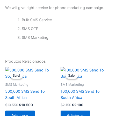
We will give right service for phone marketing campaign.
Bulk SMS Service
SMS OTP
SMS Marketing
Produtos Relacionados
O
O
O
O
preço
preço
preço
preço
Sale!
Sale!
Sale!
Sale!
original
atual
original
atual
era:
é:
era:
é:
SMS Marketing
SMS Marketing
$10.550.
$10.500.
$2.150.
$2.100.
500,000 SMS Send To
100,000 SMS Send To
South Africa
South Africa
$
10.550
$
10.500
$
2.150
$
2.100
Adicionar
Adicionar