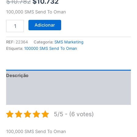
$10.782.
$10.732.
$
10.782
$
10.732
100,000 SMS Send To Oman
Adicionar
REF:
22364
Categoria:
SMS Marketing
Etiqueta:
100000 SMS Send To Oman
Descrição
Informação adicional
Avaliações (0)
5/5 - (6 votes)
100,000 SMS Send To Oman