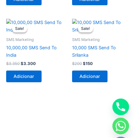
O
O
O
O
preço
preço
preço
preço
Sale!
Sale!
Sale!
Sale!
original
atual
original
atual
era:
é:
era:
é:
SMS Marketing
SMS Marketing
$3.350.
$3.300.
$200.
$150.
10,000,00 SMS Send To
10,000 SMS Send To
India
Srilanka
$
3.350
$
3.300
$
200
$
150
Adicionar
Adicionar