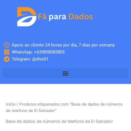
Skip
to
content
Apoio ao cliente 24 horas por dia, 7 dias por semana
WhatsApp: +639858085805
Telegram: @xhie01
Início
/ Produtos etiquetados com “Base de dados de números
de telefone de El Salvador”
Base de dados de números de telefone de El Salvador