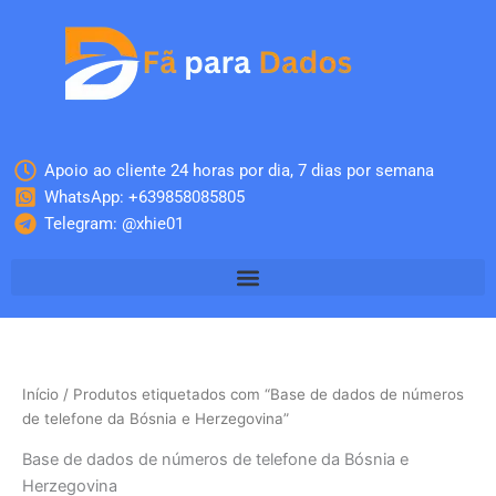
Skip
to
content
Apoio ao cliente 24 horas por dia, 7 dias por semana
WhatsApp: +639858085805
Telegram: @xhie01
Início
/ Produtos etiquetados com “Base de dados de números
de telefone da Bósnia e Herzegovina”
Base de dados de números de telefone da Bósnia e
Herzegovina