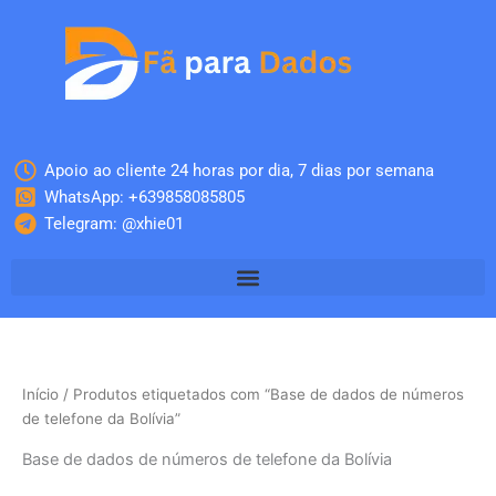
Skip
to
content
Apoio ao cliente 24 horas por dia, 7 dias por semana
WhatsApp: +639858085805
Telegram: @xhie01
Início
/ Produtos etiquetados com “Base de dados de números
de telefone da Bolívia”
Base de dados de números de telefone da Bolívia