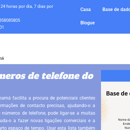
24 horas por dia, 7 dias por
Casa
Base de dado
858085805
Blogue
01
amá
meros de telefone do
má facilita a procura de potenciais clientes
ormações de contacto precisas, ajudando-o a
números de telefone, pode ligar-se a muitas
juda-o a fazer novas ligações comerciais e a
to espaço de tempo. Usar esta lista também