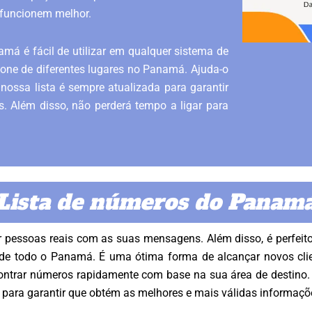
funcionem melhor.
á é fácil de utilizar em qualquer sistema de
fone de diferentes lugares no Panamá. Ajuda-o
nossa lista é sempre atualizada para garantir
. Além disso, não perderá tempo a ligar para
Lista de números do Panam
 pessoas reais com as suas mensagens. Além disso, é perfeito
 de todo o Panamá. É uma ótima forma de alcançar novos clie
encontrar números rapidamente com base na sua área de destino
e para garantir que obtém as melhores e mais válidas informaçõ