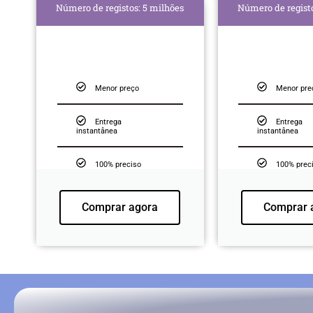
Número de registos: 5 milhões
Número de registo
Menor preço
Menor pre
Entrega
Entrega
instantânea
instantânea
100% preciso
100% prec
Comprar agora
Comprar 