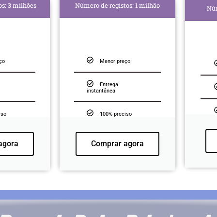
s: 3 milhões
Número de registos: 1 milhão
Núm
ço
Menor preço
Entrega
instantânea
iso
100% preciso
agora
Comprar agora