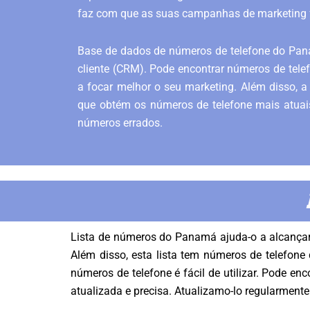
faz com que as suas campanhas de marketing 
Base de dados de números de telefone do Panam
cliente (CRM). Pode encontrar números de tele
a focar melhor o seu marketing. Além disso, a 
que obtém os números de telefone mais atuais
números errados.
Lista de números do Panamá ajuda-o a alcançar
Além disso, esta lista tem números de telefone
números de telefone é fácil de utilizar. Pode 
atualizada e precisa. Atualizamo-lo regularment