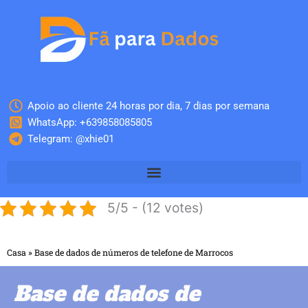
Skip
to
content
Apoio ao cliente 24 horas por dia, 7 dias por semana
WhatsApp: +639858085805
Telegram: @xhie01
5/5 - (12 votes)
Casa
»
Base de dados de números de telefone de Marrocos
Base de dados de