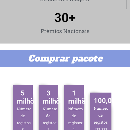
30
+
Prémios Nacionais
Comprar pacote
5
3
1
100,000
milhões
milhões
milhão
Número
Número
Número
Número
de
de
de
de
registos:
registos:
registos:
registos:
100,000
5
3
1