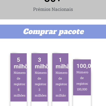
Prémios Nacionais
Comprar pacote
5
3
1
100,000
milhões
milhões
milhão
Número
Número
Número
Número
de
de
de
de
registos:
registos:
registos:
registos:
100,000
5
3
1
milhões
milhões
milhão