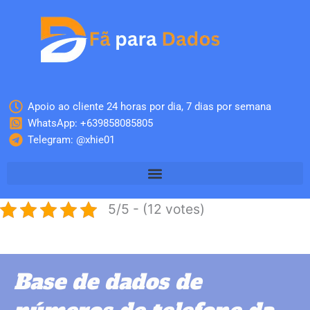
Skip
to
content
Apoio ao cliente 24 horas por dia, 7 dias por semana
WhatsApp: +639858085805
Telegram: @xhie01
5/5 - (12 votes)
Base de dados de