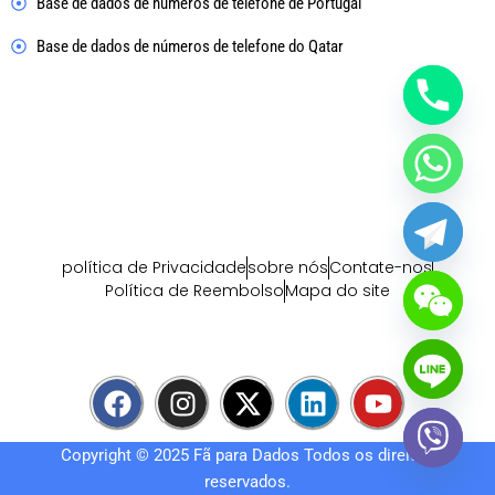
Base de dados de números de telefone de Portugal
Base de dados de números de telefone do Qatar
política de Privacidade
sobre nós
Contate-nos
Política de Reembolso
Mapa do site
F
I
X
L
Y
a
n
-
i
o
c
s
t
n
u
Copyright © 2025
Fã para Dados
Todos os direitos
e
t
w
k
t
reservados.