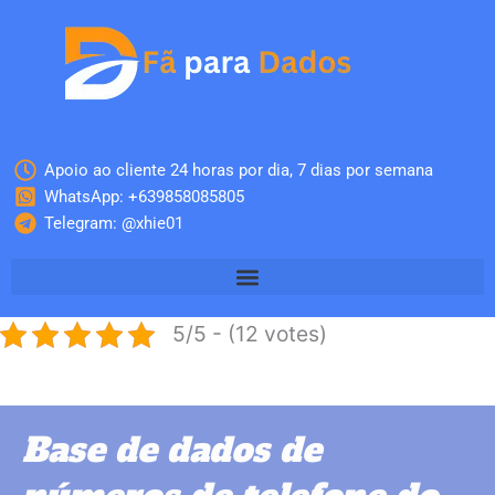
Skip
to
content
Apoio ao cliente 24 horas por dia, 7 dias por semana
WhatsApp: +639858085805
Telegram: @xhie01
5/5 - (12 votes)
Base de dados de