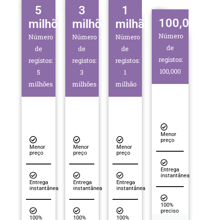
5
3
1
100,000
milhões
milhões
milhão
Número
Número
Número
Número
de
de
de
de
registos:
registos:
registos:
registos:
100,000
5
3
1
milhões
milhões
milhão
Menor
preço
Menor
Menor
Menor
preço
preço
preço
Entrega
instantânea
Entrega
Entrega
Entrega
instantânea
instantânea
instantânea
100%
preciso
100%
100%
100%