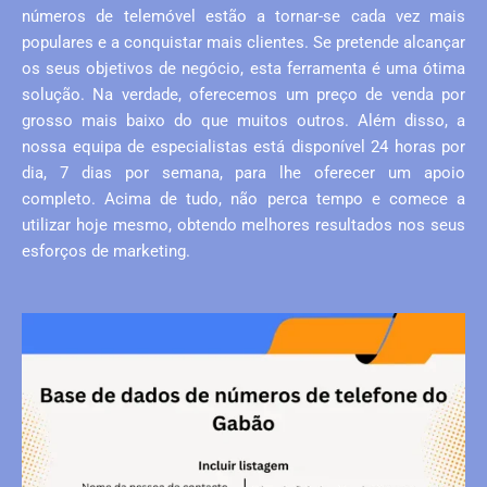
números de telemóvel estão a tornar-se cada vez mais
populares e a conquistar mais clientes. Se pretende alcançar
os seus objetivos de negócio, esta ferramenta é uma ótima
solução. Na verdade, oferecemos um preço de venda por
grosso mais baixo do que muitos outros. Além disso, a
nossa equipa de especialistas está disponível 24 horas por
dia, 7 dias por semana, para lhe oferecer um apoio
completo. Acima de tudo, não perca tempo e comece a
utilizar hoje mesmo, obtendo melhores resultados nos seus
esforços de marketing.