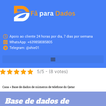
Skip
to
content
Apoio ao cliente 24 horas por dia, 7 dias por semana
WhatsApp: +639858085805
Telegram: @xhie01
5/5 - (8 votes)
Casa
»
Base de dados de números de telefone do Qatar
Base de dados de