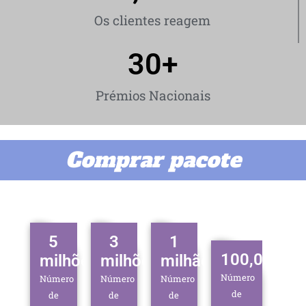
Os clientes reagem
30
+
Prémios Nacionais
Comprar pacote
5
3
1
100,000
milhões
milhões
milhão
Número
Número
Número
Número
de
de
de
de