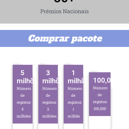
Prémios Nacionais
Comprar pacote
5
3
1
100,000
milhões
milhões
milhão
Número
Número
Número
Número
de
de
de
de
registos:
registos:
registos:
registos:
100,000
5
3
1
milhões
milhões
milhão