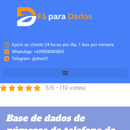
Skip
to
content
Apoio ao cliente 24 horas por dia, 7 dias por semana
WhatsApp: +639858085805
Telegram: @xhie01
5/5 - (10 votes)
Base de dados de