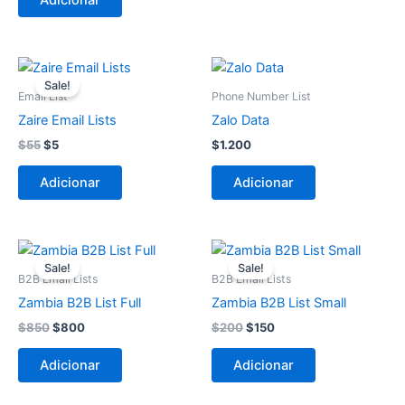
Adicionar
O
O
preço
preço
Sale!
original
atual
Email List
Phone Number List
era:
é:
Zaire Email Lists
Zalo Data
$55.
$5.
$
55
$
5
$
1.200
Adicionar
Adicionar
O
O
O
O
preço
preço
preço
preço
Sale!
Sale!
original
atual
original
atual
B2B Email Lists
B2B Email Lists
era:
é:
era:
é:
Zambia B2B List Full
Zambia B2B List Small
$850.
$800.
$200.
$150.
$
850
$
800
$
200
$
150
Adicionar
Adicionar