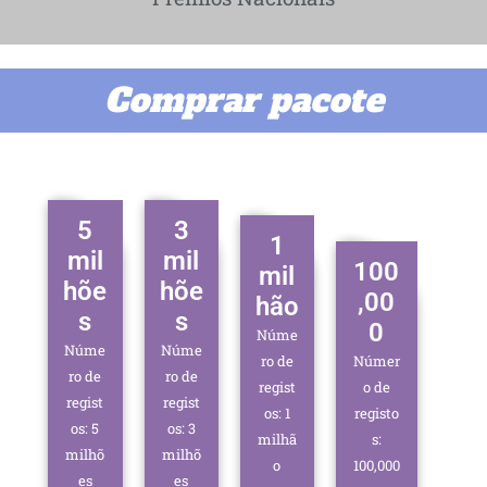
Comprar pacote
5
3
1
mil
mil
100
mil
hõe
hõe
,00
hão
s
s
0
Núme
Núme
Núme
ro de
Númer
ro de
ro de
regist
o de
regist
regist
os: 1
registo
os: 5
os: 3
milhã
s:
milhõ
milhõ
o
100,000
es
es