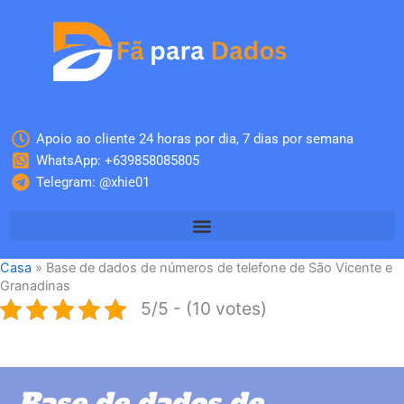
Skip
to
content
Apoio ao cliente 24 horas por dia, 7 dias por semana
WhatsApp: +639858085805
Telegram: @xhie01
Casa
»
Base de dados de números de telefone de São Vicente e
Granadinas
5/5 - (10 votes)
Base de dados de