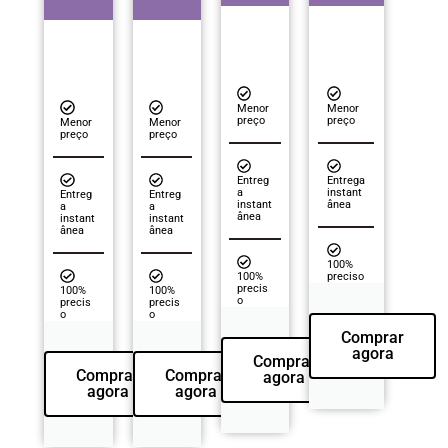
Menor
Menor
preço
preço
Menor
Menor
preço
preço
Entreg
Entrega
a
instant
Entreg
Entreg
instant
ânea
a
a
ânea
instant
instant
ânea
ânea
100%
100%
preciso
precis
100%
100%
o
precis
precis
o
o
Comprar
agora
Comprar
Comprar
Comprar
agora
agora
agora