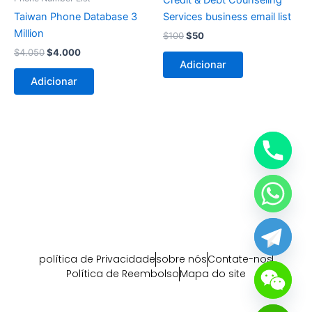
$4.050.
$4.000.
$100.
$50.
Taiwan Phone Database 3
Services business email list
Million
$
100
$
50
$
4.050
$
4.000
Adicionar
Adicionar
política de Privacidade
sobre nós
Contate-nos
Política de Reembolso
Mapa do site