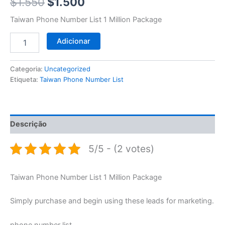
$1.550.
$1.500.
$
1.550
$
1.500
Taiwan Phone Number List 1 Million Package
Adicionar
Categoria:
Uncategorized
Etiqueta:
Taiwan Phone Number List
Descrição
5/5 - (2 votes)
Taiwan Phone Number List 1 Million Package
Simply purchase and begin using these leads for marketing.
phone number list