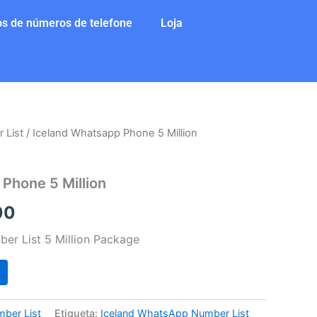
s de números de telefone
Loja
 List
/ Iceland Whatsapp Phone 5 Million
O
preço
Phone 5 Million
l
atual
00
é:
er List 5 Million Package
0.
$10.000.
ber List
Etiqueta:
Iceland WhatsApp Number List