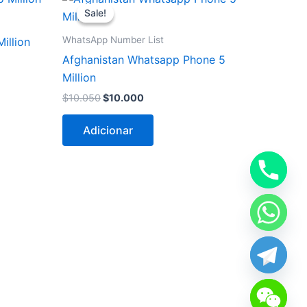
preço
preço
Sale!
Sale!
original
atual
era:
é:
WhatsApp Number List
illion
$10.050.
$10.000.
Afghanistan Whatsapp Phone 5
Million
$
10.050
$
10.000
Adicionar