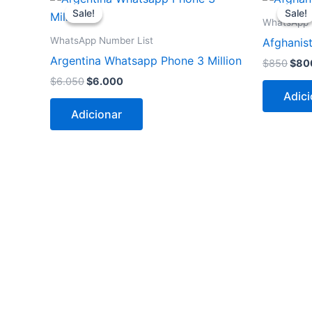
preço
preço
preç
Sale!
Sale!
Sale!
Sale!
original
atual
orig
WhatsApp 
era:
é:
era:
WhatsApp Number List
Afghanis
$6.050.
$6.000.
$85
Argentina Whatsapp Phone 3 Million
$
850
$
80
$
6.050
$
6.000
Adici
Adicionar