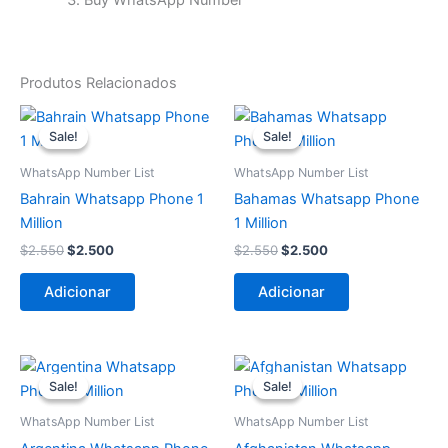
Buy WhatsApp Number
Produtos Relacionados
O
O
O
O
preço
preço
preço
preço
Sale!
Sale!
Sale!
Sale!
original
atual
original
atual
era:
é:
era:
é:
WhatsApp Number List
WhatsApp Number List
$2.550.
$2.500.
$2.550.
$2.500.
Bahrain Whatsapp Phone 1
Bahamas Whatsapp Phone
Million
1 Million
$
2.550
$
2.500
$
2.550
$
2.500
Adicionar
Adicionar
O
O
O
O
preço
preço
preço
preço
Sale!
Sale!
Sale!
Sale!
original
atual
original
atual
era:
é:
era:
é:
WhatsApp Number List
WhatsApp Number List
$6.050.
$6.000.
$10.050.
$10.000.