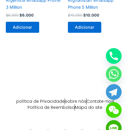
Argentina Whatsapp Phone
Afghanistan Whatsapp
3 Million
Phone 5 Million
$
6.050
$
6.000
$
10.050
$
10.000
Adicionar
Adicionar
política de Privacidade
sobre nós
Contate-nos
Política de Reembolso
Mapa do site