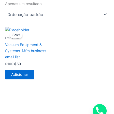
Apenas um resultado
O
O
preço
preço
Sale!
original
atual
Email List
era:
é:
Vacuum Equipment &
$100.
$50.
Systems-Mfrs business
email list
$
100
$
50
Adicionar