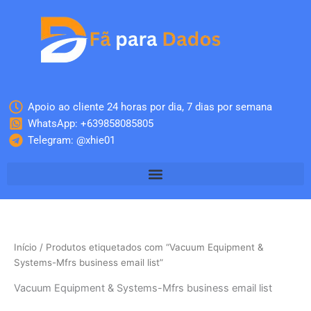
Skip
to
content
Apoio ao cliente 24 horas por dia, 7 dias por semana
WhatsApp: +639858085805
Telegram: @xhie01
Início
/ Produtos etiquetados com “Vacuum Equipment &
Systems-Mfrs business email list”
Vacuum Equipment & Systems-Mfrs business email list