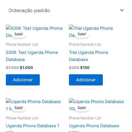
O
O
O
O
preço
preço
preço
preço
Sale!
Sale!
original
atual
original
atual
era:
é:
era:
é:
Phone Number List
Phone Number List
$1.050.
$1.000.
$200.
$150.
500K Test Uganda Phone
Trial Uganda Phone
Database
Database
$
1.050
$
1.000
$
200
$
150
Adicionar
Adicionar
O
O
O
O
preço
preço
preço
preço
Sale!
Sale!
original
atual
original
atual
era:
é:
era:
é:
Phone Number List
Phone Number List
$1.550.
$1.500.
$400.
$350.
Uganda Phone Database 1
Uganda Phone Database