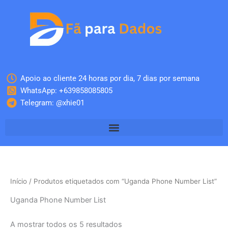
Skip
to
content
Apoio ao cliente 24 horas por dia, 7 dias por semana
WhatsApp: +639858085805
Telegram: @xhie01
Início
/ Produtos etiquetados com “Uganda Phone Number List”
Uganda Phone Number List
A mostrar todos os 5 resultados