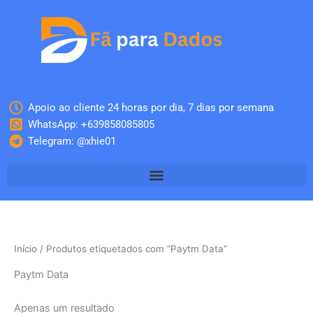
Skip
to
content
Apoio ao cliente 24 horas por dia, 7 dias por semana
WhatsApp: +639858085805
Telegram: @xhie01
Início
/ Produtos etiquetados com “Paytm Data”
Paytm Data
Apenas um resultado