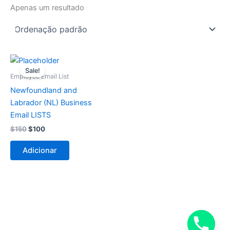
Apenas um resultado
O
O
preço
preço
Sale!
original
atual
Employee Email List
era:
é:
Newfoundland and
$150.
$100.
Labrador (NL) Business
Email LISTS
$
150
$
100
Adicionar