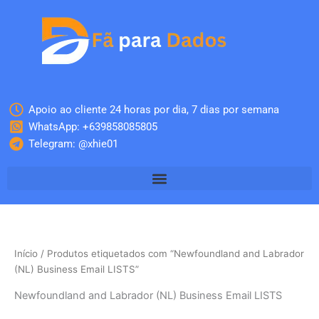
Skip
to
content
Apoio ao cliente 24 horas por dia, 7 dias por semana
WhatsApp: +639858085805
Telegram: @xhie01
Início
/ Produtos etiquetados com “Newfoundland and Labrador
(NL) Business Email LISTS”
Newfoundland and Labrador (NL) Business Email LISTS