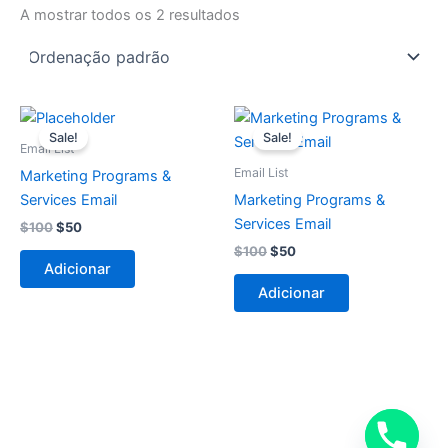
A mostrar todos os 2 resultados
O
O
O
O
preço
preço
preço
preço
Sale!
Sale!
original
atual
original
atual
Email List
era:
é:
era:
é:
Email List
Marketing Programs &
$100.
$50.
$100.
$50.
Services Email
Marketing Programs &
Services Email
$
100
$
50
$
100
$
50
Adicionar
Adicionar