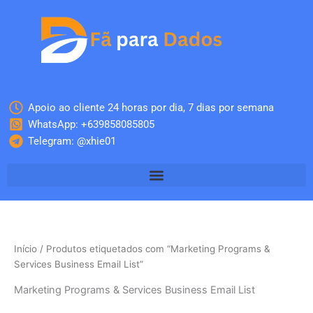
Skip
to
content
Apoio ao cliente 24 horas por dia, 7 dias por semana
WhatsApp: +639858085805
Telegram: @xhie01
Início
/ Produtos etiquetados com “Marketing Programs &
Services Business Email List”
Marketing Programs & Services Business Email List