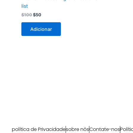
list
$
100
$
50
Adicionar
política de Privacidade
sobre nós
Contate-nos
Polít