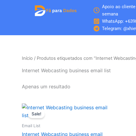
Skip
Apoio ao cliente 
to
semana
content
WhatsApp: +639
Telegram: @xhie
Início
/ Produtos etiquetados com “Internet Webcasting
Internet Webcasting business email list
Apenas um resultado
O
O
preço
preço
Sale!
original
atual
era:
é:
Email List
$100.
$50.
Internet Webcasting business email