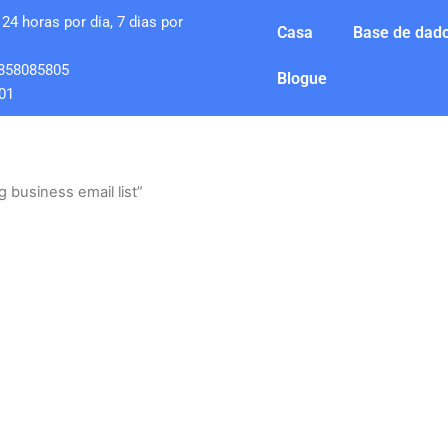
24 horas por dia, 7 dias por
Casa
Base de dado
858085805
Blogue
01
 business email list”