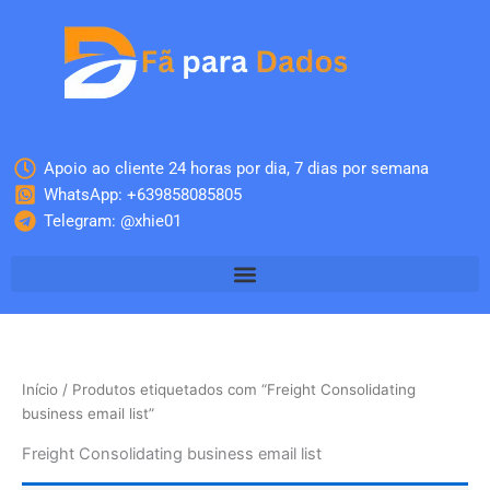
Skip
to
content
Apoio ao cliente 24 horas por dia, 7 dias por semana
WhatsApp: +639858085805
Telegram: @xhie01
Início
/ Produtos etiquetados com “Freight Consolidating
business email list”
Freight Consolidating business email list