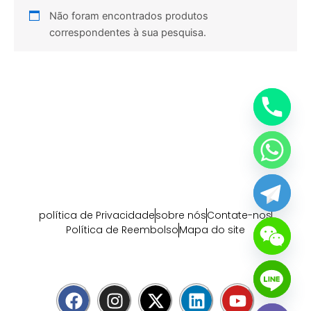
Não foram encontrados produtos
correspondentes à sua pesquisa.
política de Privacidade
sobre nós
Contate-nos
Política de Reembolso
Mapa do site
F
I
X
L
Y
a
n
-
i
o