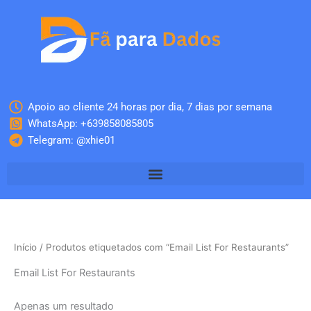
Skip
to
content
Apoio ao cliente 24 horas por dia, 7 dias por semana
WhatsApp: +639858085805
Telegram: @xhie01
Início
/ Produtos etiquetados com “Email List For Restaurants”
Email List For Restaurants
Apenas um resultado