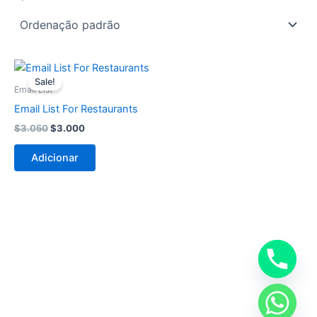
O
O
preço
preço
Sale!
original
atual
Email List
era:
é:
Email List For Restaurants
$3.050.
$3.000.
$
3.050
$
3.000
Adicionar