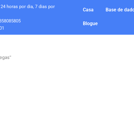
24 horas por dia, 7 dias por
Casa
Base de dado
858085805
Blogue
01
Vegas”