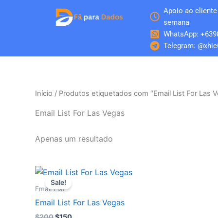
Skip
Apoio ao cliente 
to
semana
content
WhatsApp: +639
Telegram: @xhie
Início
/ Produtos etiquetados com “Email List For Las 
Email List For Las Vegas
Apenas um resultado
O
O
preço
preço
Sale!
original
atual
Email List
era:
é:
Email List For Las Vegas
$200.
$150.
$
200
$
150