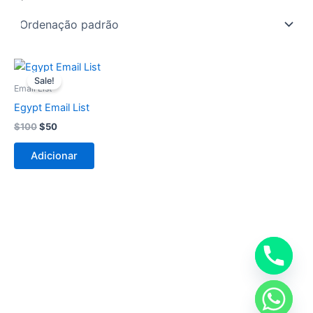
O
O
preço
preço
Sale!
original
atual
Email List
era:
é:
Egypt Email List
$100.
$50.
$
100
$
50
Adicionar