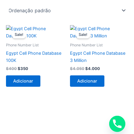
O
O
O
O
preço
preço
preço
preço
Sale!
Sale!
original
atual
original
atual
era:
é:
era:
é:
Phone Number List
Phone Number List
$400.
$350.
$4.050.
$4.000.
Egypt Cell Phone Database
Egypt Cell Phone Database
100K
3 Million
$
400
$
350
$
4.050
$
4.000
Adicionar
Adicionar