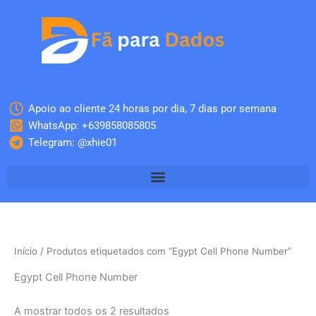
Skip
to
content
Apoio ao cliente 24 horas por dia, 7 dias por semana
WhatsApp: +639858085805
Telegram: @xhie01
Início
/ Produtos etiquetados com “Egypt Cell Phone Number”
Egypt Cell Phone Number
A mostrar todos os 2 resultados